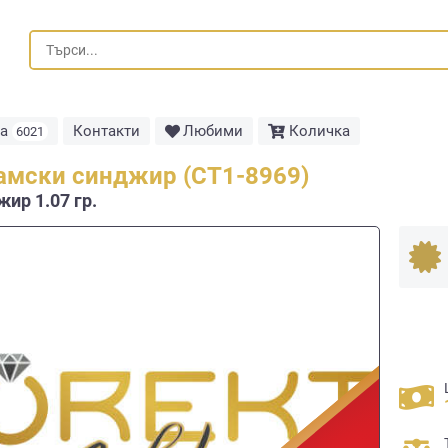
та
Контакти
Любими
Количка
6021
амски синджир (СТ1-8969)
ир 1.07 гр.