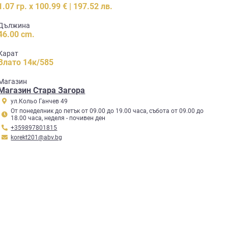
1.07 гр. x 100.99 € | 197.52 лв.
Дължина
46.00 cm.
Карат
Злато 14к/585
Mагазин
Магазин Стара Загора
ул.Кольо Ганчев 49
От понеделник до петък от 09.00 до 19.00 часа, събота от 09.00 до
18.00 часа, неделя - почивен ден
+359897801815
korekt201@abv.bg