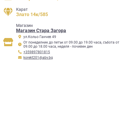
Карат
Злато 14к/585
Mагазин
Магазин Стара Загора
ул.Кольо Ганчев 49
От понеделник до петък от 09.00 до 19.00 часа, събота от
09.00 до 18.00 часа, неделя - почивен ден
+359897801815
korekt201@abv.bg