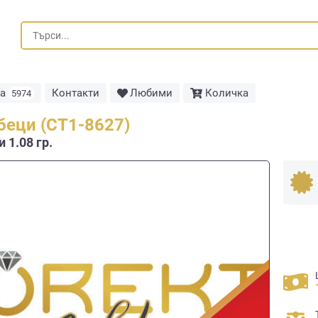
та
Контакти
Любими
Количка
5974
беци (СТ1-8627)
 1.08 гр.