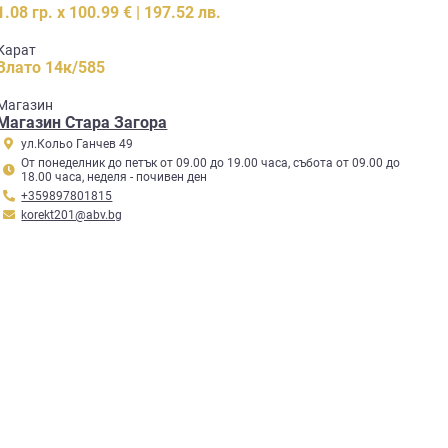
1.08 гр. x 100.99 € | 197.52 лв.
Карат
Злато 14к/585
Mагазин
Магазин Стара Загора
ул.Кольо Ганчев 49
От понеделник до петък от 09.00 до 19.00 часа, събота от 09.00 до
18.00 часа, неделя - почивен ден
+359897801815
korekt201@abv.bg