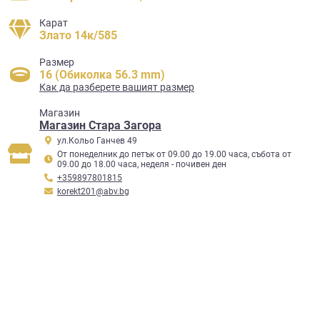
Карат
Злато 14к/585
Размер
16 (Обиколка 56.3 mm)
Как да разберете вашият размер
Mагазин
Магазин Стара Загора
ул.Кольо Ганчев 49
От понеделник до петък от 09.00 до 19.00 часа, събота от
09.00 до 18.00 часа, неделя - почивен ден
+359897801815
korekt201@abv.bg