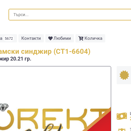
та
Контакти
Любими
Количка
5672
амски синджир (СТ1-6604)
ир 20.21 гр.