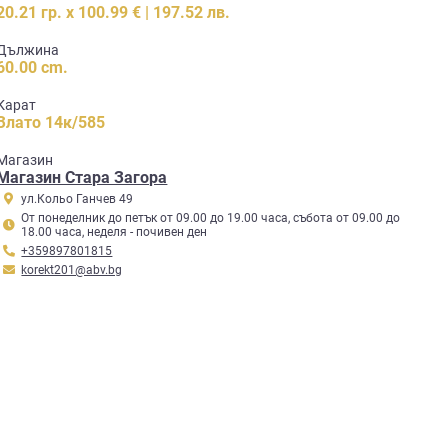
20.21 гр. x 100.99 € | 197.52 лв.
Дължина
60.00 cm.
Карат
Злато 14к/585
Mагазин
Магазин Стара Загора
ул.Кольо Ганчев 49
От понеделник до петък от 09.00 до 19.00 часа, събота от 09.00 до
18.00 часа, неделя - почивен ден
+359897801815
korekt201@abv.bg