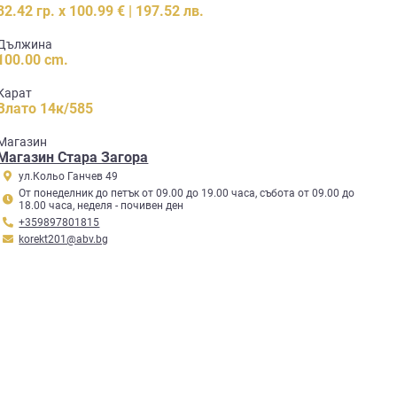
32.42 гр. x 100.99 € | 197.52 лв.
Дължина
100.00 cm.
Карат
Злато 14к/585
Mагазин
Магазин Стара Загора
ул.Кольо Ганчев 49
От понеделник до петък от 09.00 до 19.00 часа, събота от 09.00 до
18.00 часа, неделя - почивен ден
+359897801815
korekt201@abv.bg