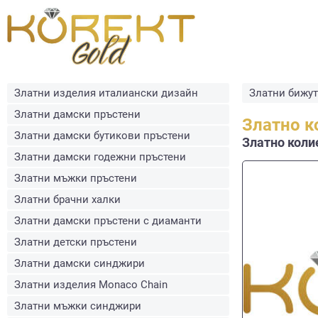
Златни изделия италиански дизайн
Златни бижу
Златни дамски пръстени
Златно к
Златни дамски бутикови пръстени
Златнo колие
Златни дамски годежни пръстени
Златни мъжки пръстени
Златни брачни халки
Златни дамски пръстени с диаманти
Златни детски пръстени
Златни дамски синджири
Златни изделия Monaco Chain
Златни мъжки синджири