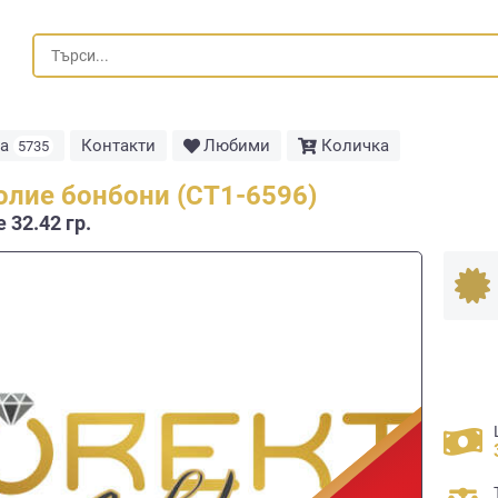
та
Контакти
Любими
Количка
5735
олие бонбони (СТ1-6596)
 32.42 гр.