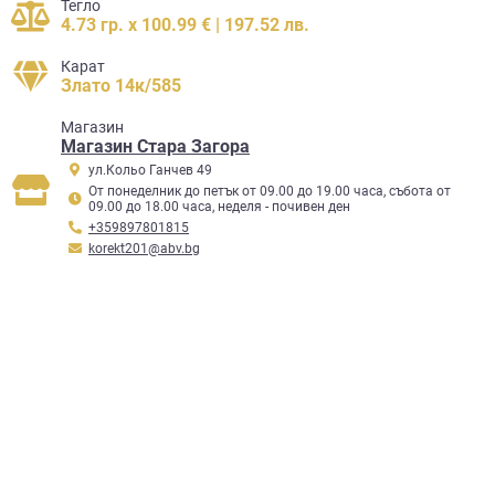
Тегло
4.73 гр. x 100.99 € | 197.52 лв.
Карат
Злато 14к/585
Mагазин
Магазин Стара Загора
ул.Кольо Ганчев 49
От понеделник до петък от 09.00 до 19.00 часа, събота от
09.00 до 18.00 часа, неделя - почивен ден
+359897801815
korekt201@abv.bg