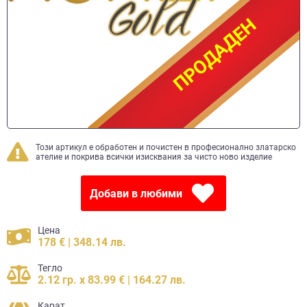
ПРОДАДЕН
ПРОДАДЕН
Този артикул е обработен и почистен в професионално златарско
ателие и покрива всички изисквания за чисто ново изделие
Добави в любими
Цена
178 € | 348.14 лв.
Тегло
2.12 гр. x 83.99 € | 164.27 лв.
Карат