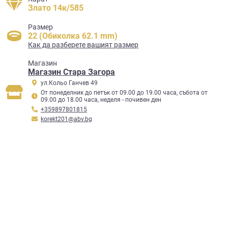
Злато 14к/585
Размер
22 (Обиколка 62.1 mm)
Как да разберете вашият размер
Mагазин
Магазин Стара Загора
ул.Кольо Ганчев 49
От понеделник до петък от 09.00 до 19.00 часа, събота от
09.00 до 18.00 часа, неделя - почивен ден
+359897801815
korekt201@abv.bg