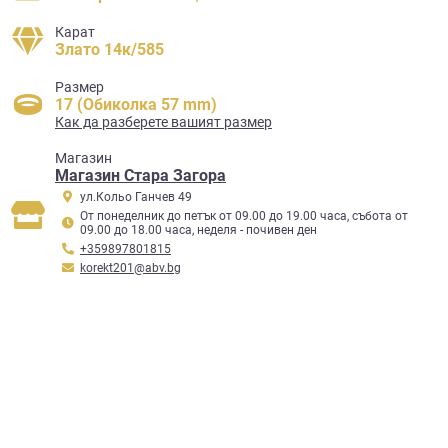
Карат
Злато 14к/585
Размер
17 (Обиколка 57 mm)
Как да разберете вашият размер
Mагазин
Магазин Стара Загора
ул.Кольо Ганчев 49
От понеделник до петък от 09.00 до 19.00 часа, събота от
09.00 до 18.00 часа, неделя - почивен ден
+359897801815
korekt201@abv.bg