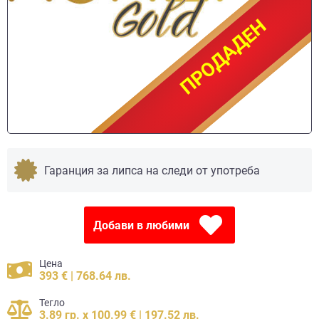
ПРОДАДЕН
ПРОДАДЕН
Гаранция за липса на следи от употреба
Добави в любими
Цена
393 € | 768.64 лв.
Тегло
3.89 гр. x 100.99 € | 197.52 лв.