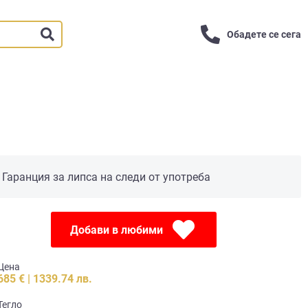
Обадете се сега
Гаранция за липса на следи от употреба
Добави в любими
Цена
685 € | 1339.74 лв.
Тегло