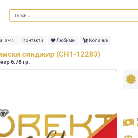
та
Контакти
Любими
Количка
5766
амски синджир (СН1-12283)
ир 6.78 гр.