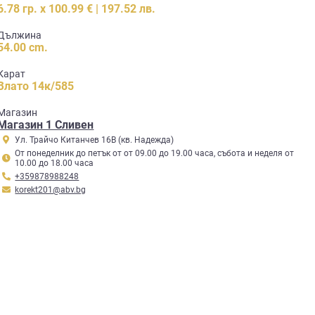
6.78 гр. x 100.99 € | 197.52 лв.
Дължина
54.00 cm.
Карат
Злато 14к/585
Mагазин
Магазин 1 Сливен
Ул. Трайчо Китанчев 16В (кв. Надежда)
От понеделник до петък от от 09.00 до 19.00 часа, събота и неделя от
10.00 до 18.00 часа
+359878988248
korekt201@abv.bg