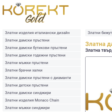
Златни изделия италиански дизайн
Златни бижу
Златни дамски пръстени
Златна д
Златни дамски бутикови пръстени
Златна твърд
Златни дамски годежни пръстени
Златни мъжки пръстени
Златни брачни халки
Златни дамски пръстени с диаманти
Златни детски пръстени
Златни дамски синджири
Златни изделия Monaco Chain
Златни мъжки синджири