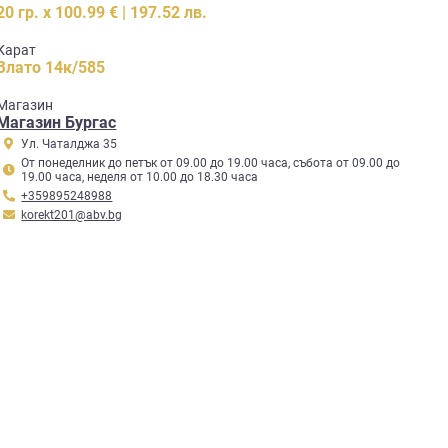
20 гр. x 100.99 € | 197.52 лв.
Карат
Злато 14к/585
Mагазин
Магазин Бургас
Ул. Чаталджа 35
От понеделник до петък от 09.00 до 19.00 часа, събота от 09.00 до
19.00 часа, неделя от 10.00 до 18.30 часа
+359895248988
korekt201@abv.bg