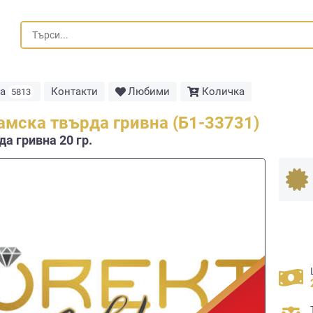
та
Контакти
Любими
Количка
5813
амска твърда гривна (Б1-33731)
а гривнa 20 гр.