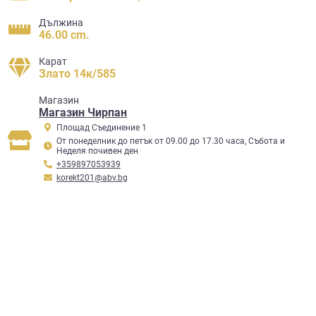
Дължина
46.00 cm.
Карат
Злато 14к/585
Mагазин
Магазин Чирпан
Площад Съединение 1
От понеделник до петък от 09.00 до 17.30 часа, Събота и
Неделя почивен ден
+359897053939
korekt201@abv.bg