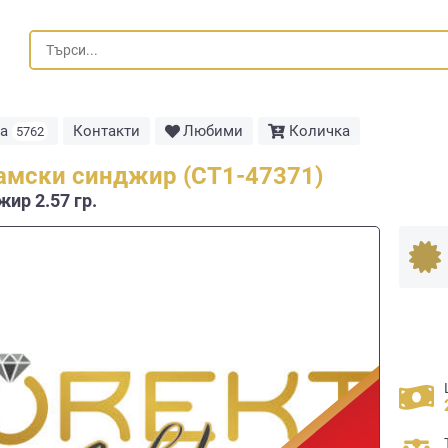
та
Контакти
Любими
Количка
5762
амски синджир (СТ1-47371)
ир 2.57 гр.