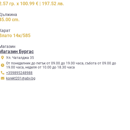
2.57 гр. x 100.99 € | 197.52 лв.
Дължина
45.00 cm.
Карат
Злато 14к/585
Mагазин
Магазин Бургас
Ул. Чаталджа 35
От понеделник до петък от 09.00 до 19.00 часа, събота от 09.00 до
19.00 часа, неделя от 10.00 до 18.30 часа
+359895248988
korekt201@abv.bg