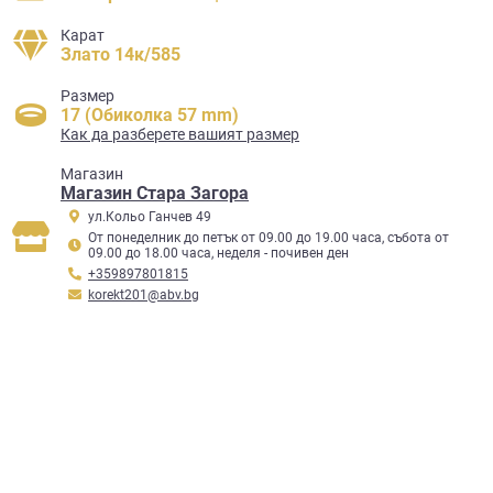
Карат
Злато 14к/585
Размер
17 (Обиколка 57 mm)
Как да разберете вашият размер
Mагазин
Магазин Стара Загора
ул.Кольо Ганчев 49
От понеделник до петък от 09.00 до 19.00 часа, събота от
09.00 до 18.00 часа, неделя - почивен ден
+359897801815
korekt201@abv.bg