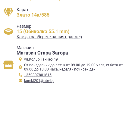
Карат
Злато 14к/585
Размер
15 (Обиколка 55.1 mm)
Как да разберете вашият размер
Mагазин
Магазин Стара Загора
ул.Кольо Ганчев 49
От понеделник до петък от 09.00 до 19.00 часа, събота от
09.00 до 18.00 часа, неделя - почивен ден
+359897801815
korekt201@abv.bg