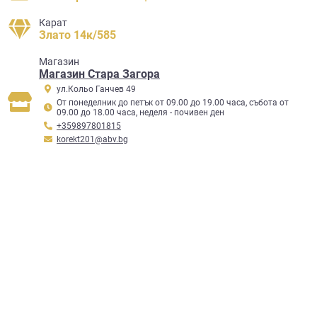
Карат
Злато 14к/585
Mагазин
Магазин Стара Загора
ул.Кольо Ганчев 49
От понеделник до петък от 09.00 до 19.00 часа, събота от
09.00 до 18.00 часа, неделя - почивен ден
+359897801815
korekt201@abv.bg