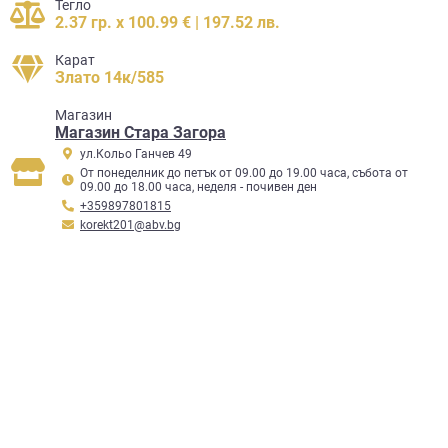
Тегло
2.37 гр. x 100.99 € | 197.52 лв.
Карат
Злато 14к/585
Mагазин
Магазин Стара Загора
ул.Кольо Ганчев 49
От понеделник до петък от 09.00 до 19.00 часа, събота от
09.00 до 18.00 часа, неделя - почивен ден
+359897801815
korekt201@abv.bg