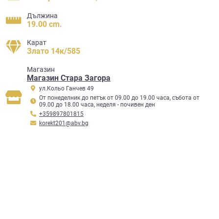
Дължина
19.00 cm.
Карат
Злато 14к/585
Mагазин
Магазин Стара Загора
ул.Кольо Ганчев 49
От понеделник до петък от 09.00 до 19.00 часа, събота от
09.00 до 18.00 часа, неделя - почивен ден
+359897801815
korekt201@abv.bg