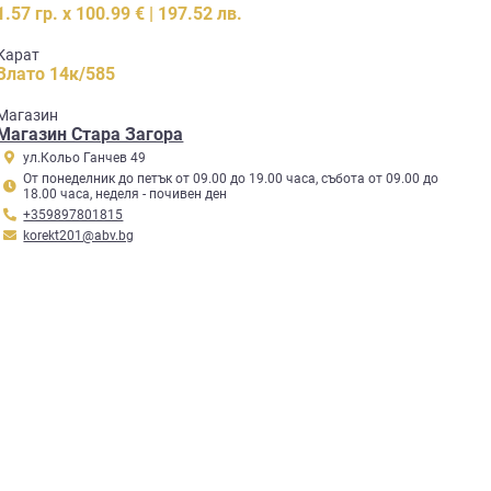
1.57 гр. x 100.99 € | 197.52 лв.
Карат
Злато 14к/585
Mагазин
Магазин Стара Загора
ул.Кольо Ганчев 49
От понеделник до петък от 09.00 до 19.00 часа, събота от 09.00 до
18.00 часа, неделя - почивен ден
+359897801815
korekt201@abv.bg