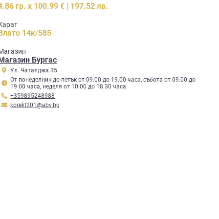
4.86 гр. x 100.99 € | 197.52 лв.
Карат
Злато 14к/585
Mагазин
Магазин Бургас
Ул. Чаталджа 35
От понеделник до петък от 09.00 до 19.00 часа, събота от 09.00 до
19.00 часа, неделя от 10.00 до 18.30 часа
+359895248988
korekt201@abv.bg