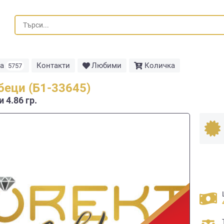
та
Контакти
Любими
Количка
5757
беци (Б1-33645)
 4.86 гр.