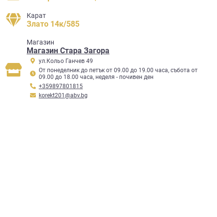
Карат
Злато 14к/585
Mагазин
Магазин Стара Загора
ул.Кольо Ганчев 49
От понеделник до петък от 09.00 до 19.00 часа, събота от
09.00 до 18.00 часа, неделя - почивен ден
+359897801815
korekt201@abv.bg