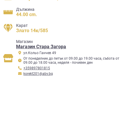
Дължина
44.00 cm.
Карат
Злато 14к/585
Mагазин
Магазин Стара Загора
ул.Кольо Ганчев 49
От понеделник до петък от 09.00 до 19.00 часа, събота от
09.00 до 18.00 часа, неделя - почивен ден
+359897801815
korekt201@abv.bg