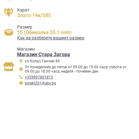
Карат
Злато 14к/585
Размер
15 (Обиколка 55.1 mm)
Как да разберете вашият размер
Mагазин
Магазин Стара Загора
ул.Кольо Ганчев 49
От понеделник до петък от 09.00 до 19.00 часа, събота от
09.00 до 18.00 часа, неделя - почивен ден
+359897801815
korekt201@abv.bg