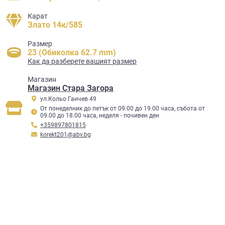
Карат
Злато 14к/585
Размер
23 (Обиколка 62.7 mm)
Как да разберете вашият размер
Mагазин
Магазин Стара Загора
ул.Кольо Ганчев 49
От понеделник до петък от 09.00 до 19.00 часа, събота от
09.00 до 18.00 часа, неделя - почивен ден
+359897801815
korekt201@abv.bg