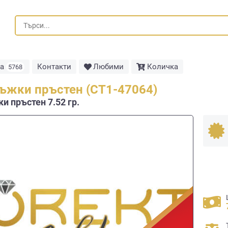
та
Контакти
Любими
Количка
5768
ъжки пръстен (СТ1-47064)
и пръстен 7.52 гр.