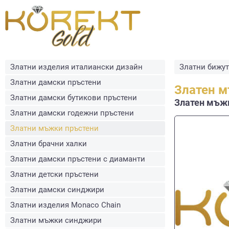
Златни изделия италиански дизайн
Златни бижу
Златни дамски пръстени
Златен м
Златни дамски бутикови пръстени
Златен мъжк
Златни дамски годежни пръстени
Златни мъжки пръстени
Златни брачни халки
Златни дамски пръстени с диаманти
Златни детски пръстени
Златни дамски синджири
Златни изделия Monaco Chain
Златни мъжки синджири