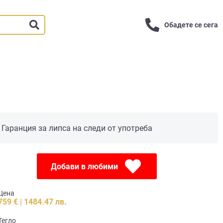
Обадете се сега
Гаранция за липса на следи от употреба
Добави в любими
Цена
759 € | 1484.47 лв.
Тегло