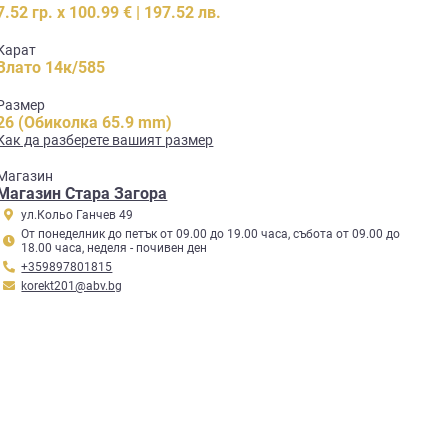
7.52 гр. x 100.99 € | 197.52 лв.
Карат
Злато 14к/585
Размер
26 (Обиколка 65.9 mm)
Как да разберете вашият размер
Mагазин
Магазин Стара Загора
ул.Кольо Ганчев 49
От понеделник до петък от 09.00 до 19.00 часа, събота от 09.00 до
18.00 часа, неделя - почивен ден
+359897801815
korekt201@abv.bg