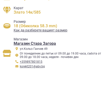
Карат
Злато 14к/585
Размер
18 (Обиколка 58.3 mm)
Как да разберете вашият размер
Mагазин
Магазин Стара Загора
ул.Кольо Ганчев 49
От понеделник до петък от 09.00 до 19.00 часа, събота от
09.00 до 18.00 часа, неделя - почивен ден
+359897801815
korekt201@abv.bg