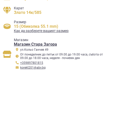
Карат
Злато 14к/585
Размер
15 (Обиколка 55.1 mm)
Как да разберете вашият размер
Mагазин
Магазин Стара Загора
ул.Кольо Ганчев 49
От понеделник до петък от 09.00 до 19.00 часа, събота от
09.00 до 18.00 часа, неделя - почивен ден
+359897801815
korekt201@abv.bg