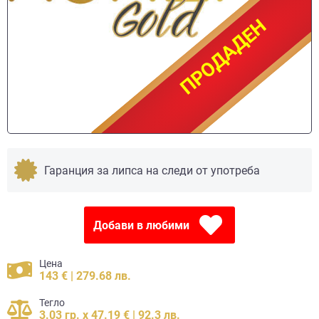
ПРОДАДЕН
ПРОДАДЕН
Гаранция за липса на следи от употреба
Добави в любими
Цена
143 € | 279.68 лв.
Тегло
3.03 гр. x 47.19 € | 92.3 лв.