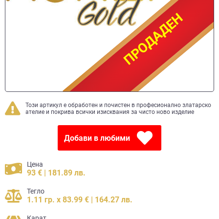
ПРОДАДЕН
ПРОДАДЕН
Този артикул е обработен и почистен в професионално златарско
ателие и покрива всички изисквания за чисто ново изделие
Добави в любими
Цена
93 € | 181.89 лв.
Тегло
1.11 гр. x 83.99 € | 164.27 лв.
Карат