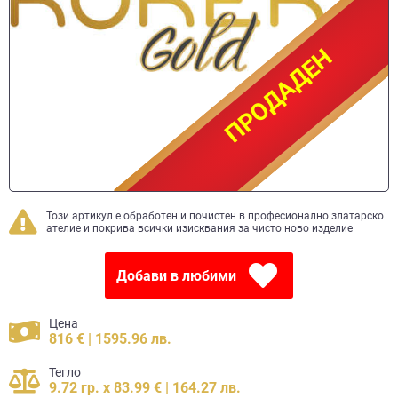
ПРОДАДЕН
ПРОДАДЕН
Този артикул е обработен и почистен в професионално златарско
ателие и покрива всички изисквания за чисто ново изделие
Добави в любими
Цена
816 € | 1595.96 лв.
Тегло
9.72 гр. x 83.99 € | 164.27 лв.