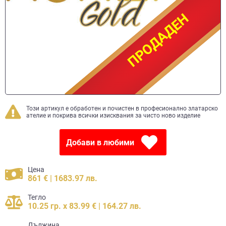
ПРОДАДЕН
ПРОДАДЕН
Този артикул е обработен и почистен в професионално златарско
ателие и покрива всички изисквания за чисто ново изделие
Добави в любими
Цена
861 € | 1683.97 лв.
Тегло
10.25 гр. x 83.99 € | 164.27 лв.
Дължина