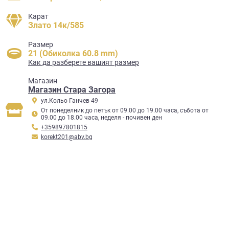
Карат
Злато 14к/585
Размер
21 (Обиколка 60.8 mm)
Как да разберете вашият размер
Mагазин
Магазин Стара Загора
ул.Кольо Ганчев 49
От понеделник до петък от 09.00 до 19.00 часа, събота от
09.00 до 18.00 часа, неделя - почивен ден
+359897801815
korekt201@abv.bg