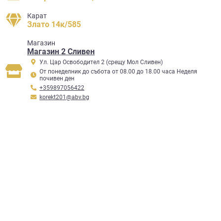
Карат
Злато 14к/585
Mагазин
Магазин 2 Сливен
Ул. Цар Освободител 2 (срещу Мол Сливен)
От понеделник до събота от 08.00 до 18.00 часа Неделя
почивен ден
+359897056422
korekt201@abv.bg