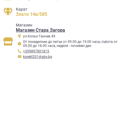
Карат
Злато 14к/585
Mагазин
Магазин Стара Загора
ул.Кольо Ганчев 49
От понеделник до петък от 09.00 до 19.00 часа, събота от
09.00 до 18.00 часа, неделя - почивен ден
+359897801815
korekt201@abv.bg