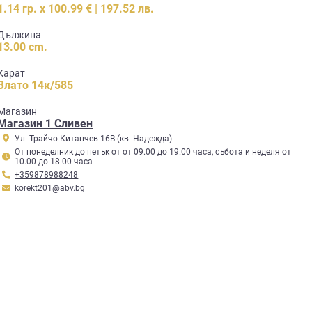
1.14 гр. x 100.99 € | 197.52 лв.
Дължина
13.00 cm.
Карат
Злато 14к/585
Mагазин
Магазин 1 Сливен
Ул. Трайчо Китанчев 16В (кв. Надежда)
От понеделник до петък от от 09.00 до 19.00 часа, събота и неделя от
10.00 до 18.00 часа
+359878988248
korekt201@abv.bg