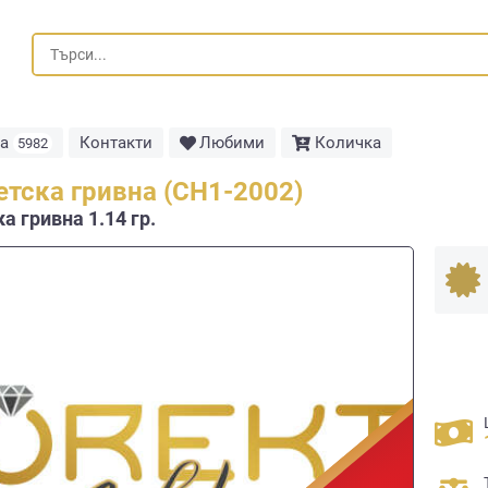
та
Контакти
Любими
Количка
5982
етска гривна (СН1-2002)
а гривна 1.14 гр.