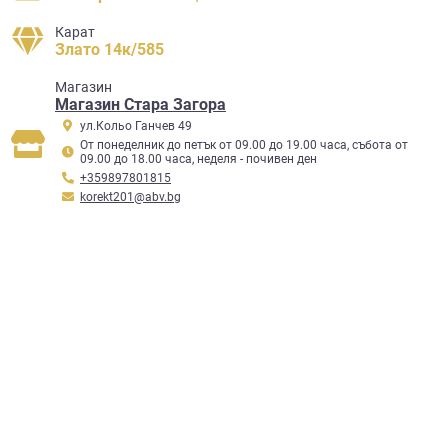
Карат
Злато 14к/585
Mагазин
Магазин Стара Загора
ул.Кольо Ганчев 49
От понеделник до петък от 09.00 до 19.00 часа, събота от
09.00 до 18.00 часа, неделя - почивен ден
+359897801815
korekt201@abv.bg