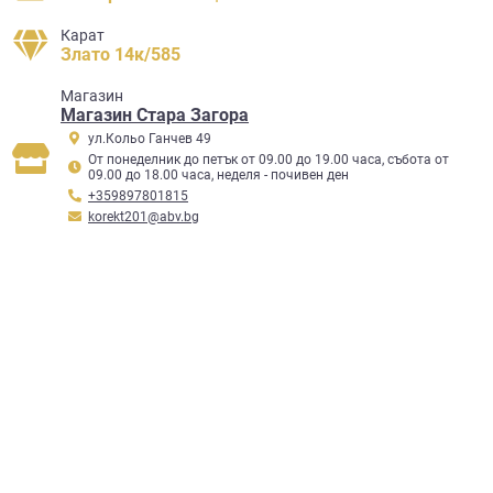
Карат
Злато 14к/585
Mагазин
Магазин Стара Загора
ул.Кольо Ганчев 49
От понеделник до петък от 09.00 до 19.00 часа, събота от
09.00 до 18.00 часа, неделя - почивен ден
+359897801815
korekt201@abv.bg