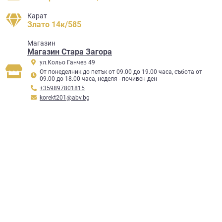
Карат
Злато 14к/585
Mагазин
Магазин Стара Загора
ул.Кольо Ганчев 49
От понеделник до петък от 09.00 до 19.00 часа, събота от
09.00 до 18.00 часа, неделя - почивен ден
+359897801815
korekt201@abv.bg