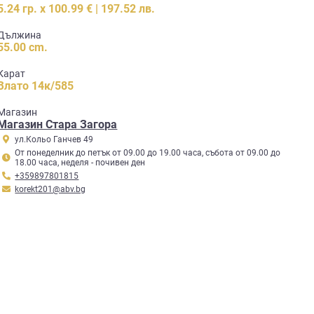
5.24 гр. x 100.99 € | 197.52 лв.
Дължина
55.00 cm.
Карат
Злато 14к/585
Mагазин
Магазин Стара Загора
ул.Кольо Ганчев 49
От понеделник до петък от 09.00 до 19.00 часа, събота от 09.00 до
18.00 часа, неделя - почивен ден
+359897801815
korekt201@abv.bg