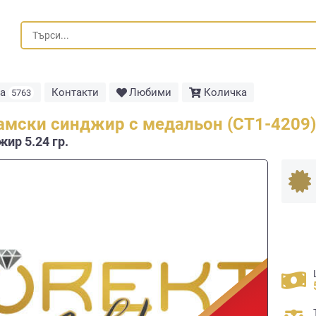
та
Контакти
Любими
Количка
5763
амски синджир с медальон (СТ1-4209)
ир 5.24 гр.