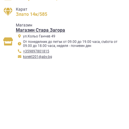
Карат
Злато 14к/585
Mагазин
Магазин Стара Загора
ул.Кольо Ганчев 49
От понеделник до петък от 09.00 до 19.00 часа, събота от
09.00 до 18.00 часа, неделя - почивен ден
+359897801815
korekt201@abv.bg