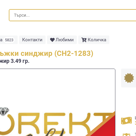
та
Контакти
Любими
Количка
5823
ъжки синджир (СН2-1283)
ир 3.49 гр.