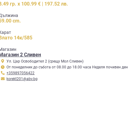
3.49 гр. x 100.99 € | 197.52 лв.
Дължина
59.00 cm.
Карат
Злато 14к/585
Mагазин
Магазин 2 Сливен
Ул. Цар Освободител 2 (срещу Мол Сливен)
От понеделник до събота от 08.00 до 18.00 часа Неделя почивен ден
+359897056422
korekt201@abv.bg