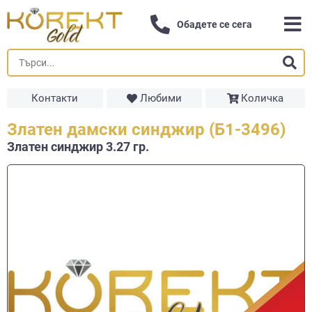
Обадете се сега
Контакти
Любими
Количка
Златен дамски синджир (Б1-3496)
Златен синджир 3.27 гр.