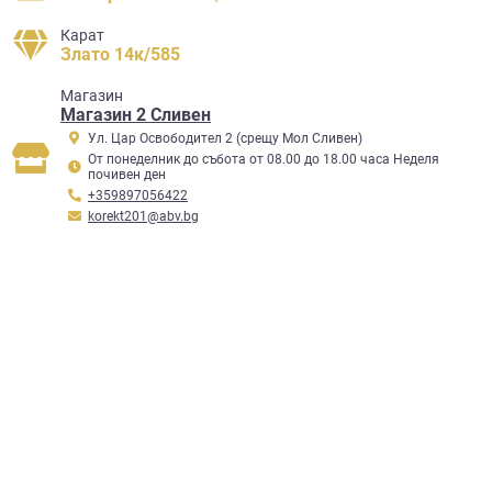
Карат
Злато 14к/585
Mагазин
Магазин 2 Сливен
Ул. Цар Освободител 2 (срещу Мол Сливен)
От понеделник до събота от 08.00 до 18.00 часа Неделя
почивен ден
+359897056422
korekt201@abv.bg