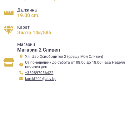
Дължина
19.00 cm.
Карат
Злато 14к/585
Mагазин
Магазин 2 Сливен
Ул. Цар Освободител 2 (срещу Мол Сливен)
От понеделник до събота от 08.00 до 18.00 часа Неделя
почивен ден
+359897056422
korekt201@abv.bg