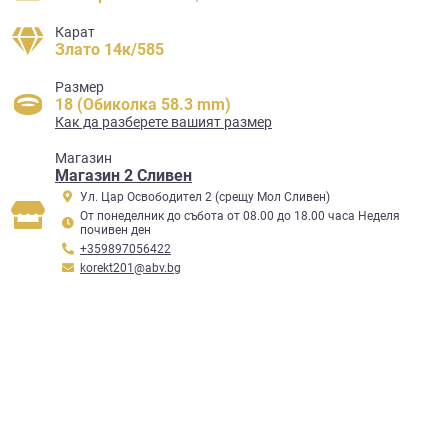
Карат
Злато 14к/585
Размер
18 (Обиколка 58.3 mm)
Как да разберете вашият размер
Mагазин
Магазин 2 Сливен
Ул. Цар Освободител 2 (срещу Мол Сливен)
От понеделник до събота от 08.00 до 18.00 часа Неделя
почивен ден
+359897056422
korekt201@abv.bg