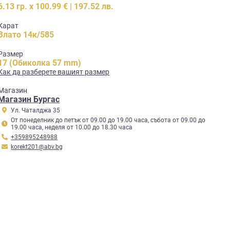
6.13 гр. x 100.99 € | 197.52 лв.
Карат
Злато 14к/585
Размер
17 (Обиколка 57 mm)
Как да разберете вашият размер
Mагазин
Магазин Бургас
Ул. Чаталджа 35
От понеделник до петък от 09.00 до 19.00 часа, събота от 09.00 до
19.00 часа, неделя от 10.00 до 18.30 часа
+359895248988
korekt201@abv.bg