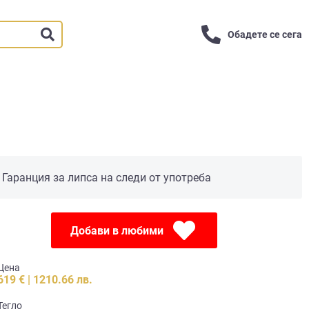
Обадете се сега
Гаранция за липса на следи от употреба
Добави в любими
Цена
619 € | 1210.66 лв.
Тегло