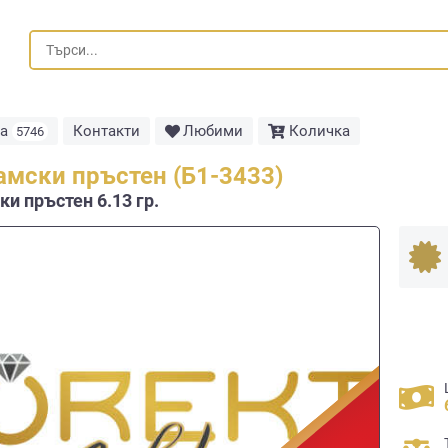
та
Контакти
Любими
Количка
5746
амски пръстен (Б1-3433)
и пръстен 6.13 гр.