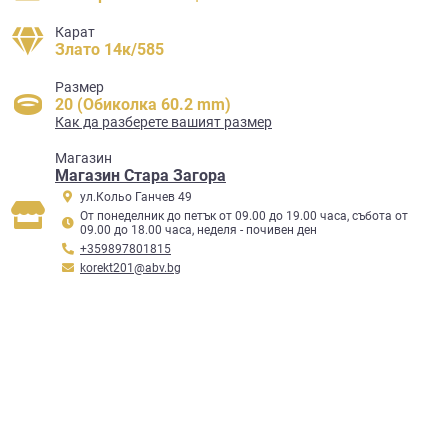
Карат
Злато 14к/585
Размер
20 (Обиколка 60.2 mm)
Как да разберете вашият размер
Mагазин
Магазин Стара Загора
ул.Кольо Ганчев 49
От понеделник до петък от 09.00 до 19.00 часа, събота от
09.00 до 18.00 часа, неделя - почивен ден
+359897801815
korekt201@abv.bg