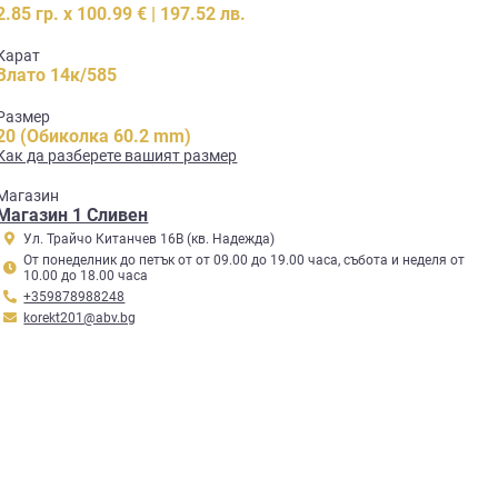
2.85 гр. x 100.99 € | 197.52 лв.
Карат
Злато 14к/585
Размер
20 (Обиколка 60.2 mm)
Как да разберете вашият размер
Mагазин
Магазин 1 Сливен
Ул. Трайчо Китанчев 16В (кв. Надежда)
От понеделник до петък от от 09.00 до 19.00 часа, събота и неделя от
10.00 до 18.00 часа
+359878988248
korekt201@abv.bg