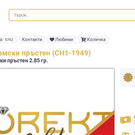
та
Контакти
Любими
Количка
5762
амски пръстен (СН1-1949)
и пръстен 2.85 гр.