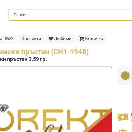
та
Контакти
Любими
Количка
5822
амски пръстен (СН1-1948)
и пръстен 3.59 гр.