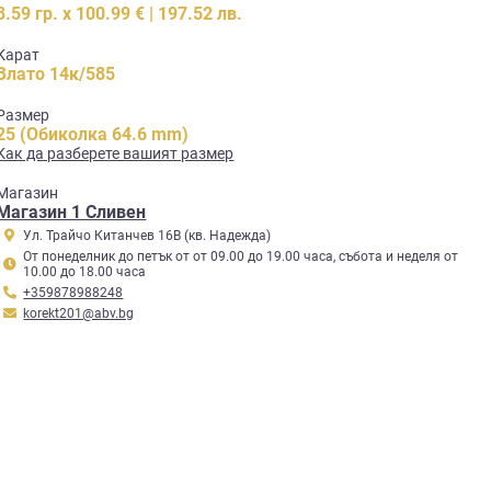
3.59 гр. x 100.99 € | 197.52 лв.
Карат
Злато 14к/585
Размер
25 (Обиколка 64.6 mm)
Как да разберете вашият размер
Mагазин
Магазин 1 Сливен
Ул. Трайчо Китанчев 16В (кв. Надежда)
От понеделник до петък от от 09.00 до 19.00 часа, събота и неделя от
10.00 до 18.00 часа
+359878988248
korekt201@abv.bg