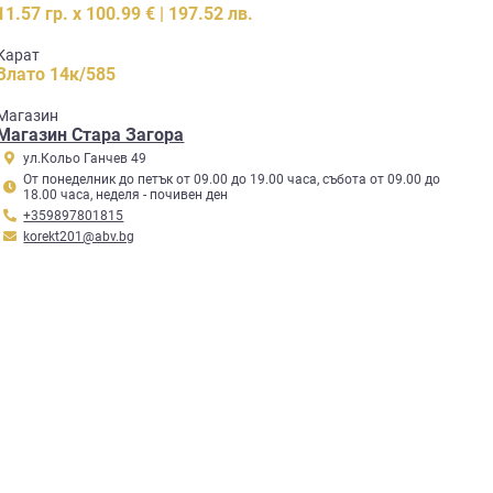
11.57 гр. x 100.99 € | 197.52 лв.
Карат
Злато 14к/585
Mагазин
Магазин Стара Загора
ул.Кольо Ганчев 49
От понеделник до петък от 09.00 до 19.00 часа, събота от 09.00 до
18.00 часа, неделя - почивен ден
+359897801815
korekt201@abv.bg