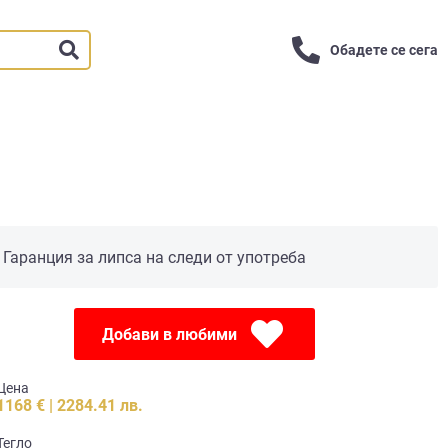
Обадете се сега
Гаранция за липса на следи от употреба
Добави в любими
Цена
1168 € | 2284.41 лв.
Тегло