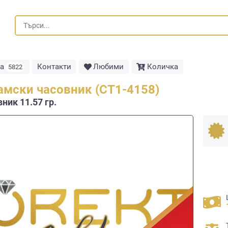
та
Контакти
Любими
Количка
5822
амски часовник (СТ1-4158)
ник 11.57 гр.