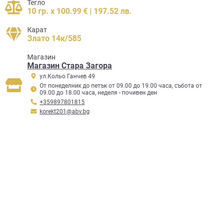
Тегло
10 гр. x 100.99 € | 197.52 лв.
Карат
Злато 14к/585
Mагазин
Магазин Стара Загора
ул.Кольо Ганчев 49
От понеделник до петък от 09.00 до 19.00 часа, събота от
09.00 до 18.00 часа, неделя - почивен ден
+359897801815
korekt201@abv.bg